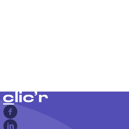
2 minutes
Auteur Fabien Cottarel
publié le 23/10/2023
Mise à Jour du Système de Paiement Up2Pay :
Vers un 3D Secure Facultatif
Mise à jour du module Up2Pay : simplifiez les
paiements avec un 3D Secure facultatif. Clic’r
accompagne les agences sans développeur en
adaptant les systèmes de paiement aux nouvelles
exigences bancai
Lire la suite