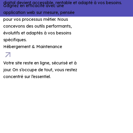
digital devient accessible, rentable et adapté à vos besoins.
Gagnez en efficacité avec une
application web sur mesure, pensée
pour vos processus métier. Nous
concevons des outils performants,
évolutifs et adaptés à vos besoins
spécifiques.
Hébergement & Maintenance
Votre site reste en ligne, sécurisé et à
jour. On s’occupe de tout, vous restez
concentré sur l’essentiel.
5 minutes
Auteur Olivier Petrella
publié le 20/06/2025
Comment un site bien référencé amène des
chantiers locaux
Découvrez pourquoi un site internet bien référencé est
l’outil indispensable pour attirer des chantiers locaux