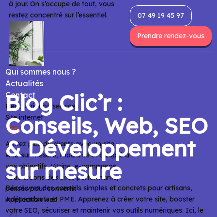
à jour. On s’occupe de tout, vous
restez concentré sur l’essentiel.
07 49 19 45 97
Prendre rendez-vous
Qui sommes nous ?
Actualités
Blog Clic’r :
Contact
Découvrir nos services
Conseils, Web, SEO
Site internet
& Développement
Attirez plus de clients avec un site
web sur mesure, moderne et adapté à
sur mesure
vos objectifs. Vitrine, e-commerce,
nous créons des sites performants,
Découvrez des conseils simples et concrets pour artisans,
pensés pour convertir.
indépendants et PME. Apprenez à créer votre site, booster
Application web
votre SEO, sécuriser et maintenir vos outils numériques. Ici, le